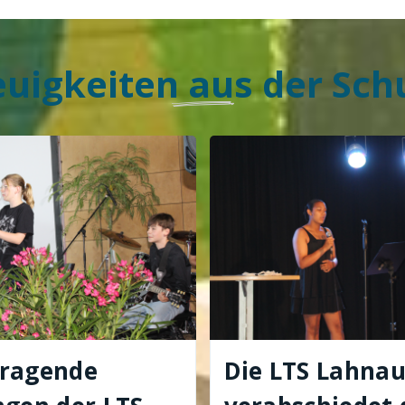
uigkeiten aus der Sch
rragende
Die LTS Lahna