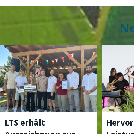
Ne
LTS erhält
Hervo