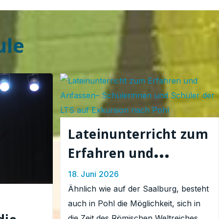
ule
Lateinunterricht zum
Erfahren und
Anfassen–
18. Juni 2026
Schülerinnen und
Ähnlich wie auf der Saalburg, besteht
u
auch in Pohl die Möglichkeit, sich in
Schüler der LTS auf
die Zeit des Römischen Weltreiches