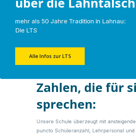
über die Lahntalsch
mehr als 50 Jahre Tradition in Lahnau:
Die LTS
Alle Infos zur LTS
Zahlen, die für s
sprechen:
Unsere Schule überzeugt mit ansteigende
puncto Schüleranzahl, Lehrpersonal und