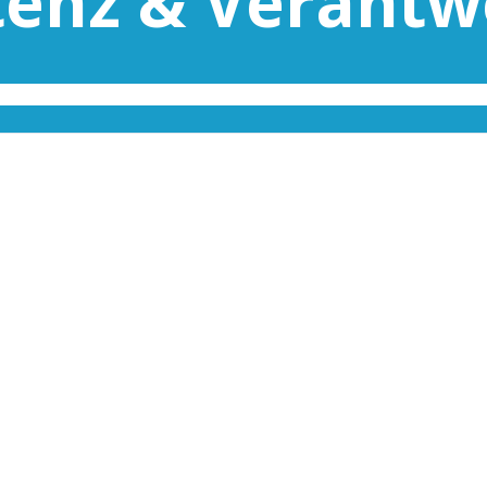
tenz & Verantw
Toleranz