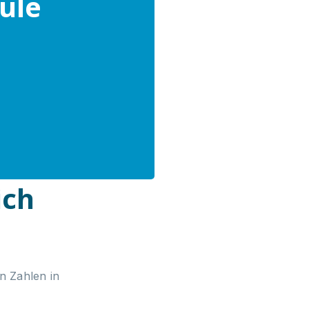
ule
ich
n Zahlen in