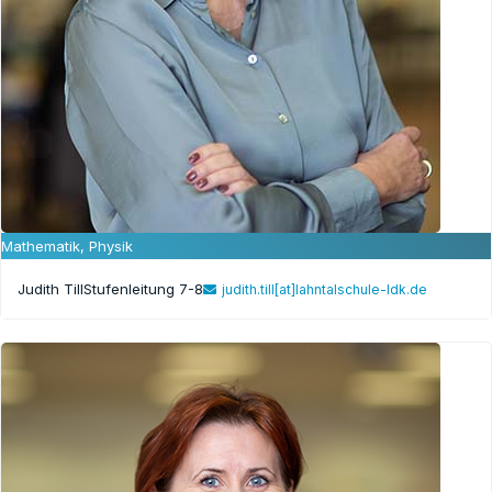
Mathematik, Physik
Judith Till
Stufenleitung 7-8
judith.till[at]lahntalschule-ldk.de