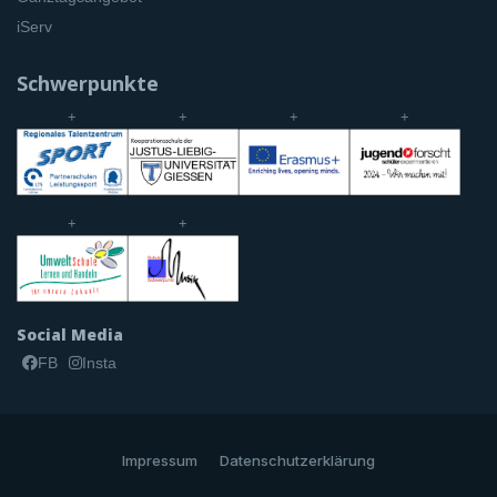
iServ
Schwerpunkte
+
+
+
+
+
+
Social Media
FB
Insta
Impressum
Datenschutzerklärung