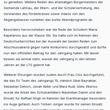
zu genießen. Weitere Reden des ehemaligen Bürgermeisters der
Gemeinde Lahnau, der Eltern- und der Schülervertretung, des
Vorstandes des Förderkreises sowie Videos von den
Abgangsklassen rundeten das bunte Abendprogramm ab.
Besonders hervorzuheben war die Rede der Schülerin Maria
Kapetanios aus der Klasse 10b. Sie hatte sich im Rahmen des
Deutschunterrichtes bei der Auswahl der besten Reden zum
Abschlussabend gegen harte Konkurrenz durchgesetzt und durfte
nun den offiziellen Beitrag für den Jahrgang halten. Mit dieser
bewies sie einmal mehr, wieviel der Jahrgang in den letzten
Jahren an der LTS gelernt hat.
Weiterer Ehrungen wurden zudem durch Frau Clös durchgeführt,
die das SV Team des Jahrgangs 10, nämlich Sibel Bayraktar,
Sebastian Detsch, Jonah Keller und Mara Rudl, lobte. Ebenso
wurde die Arbeit des Schulsanitäters Maximilian Damm und den
Einsatz für Raffael Singh im Rahmen der Eventmanager besonders
ins Auge gefasst. Auch Torben Jünger wurde für seinen Einsatz
bei der regionalen Jugendfeuerwehr geehrt sowie Anton Loh als