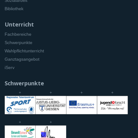
Sozialarbeit
Bibliothek
Unterricht
Fachbereiche
Schwerpunkte
Wahlpflichtunterricht
Ganztagsangebot
iServ
Schwerpunkte
+
+
+
+
+
+