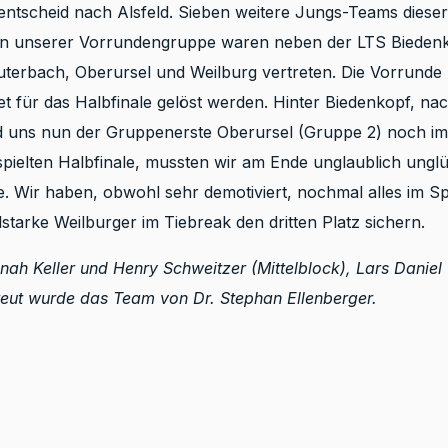
entscheid nach Alsfeld. Sieben weitere Jungs-Teams dieser
. In unserer Vorrundengruppe waren neben der LTS Biedenk
erbach, Oberursel und Weilburg vertreten. Die Vorrunde li
et für das Halbfinale gelöst werden. Hinter Biedenkopf, na
d uns nun der Gruppenerste Oberursel (Gruppe 2) noch im
pielten Halbfinale, mussten wir am Ende unglaublich ungl
. Wir haben, obwohl sehr demotiviert, nochmal alles im Sp
tarke Weilburger im Tiebreak den dritten Platz sichern.
Jonah Keller und Henry Schweitzer (Mittelblock), Lars Danie
treut wurde das Team von Dr. Stephan Ellenberger.