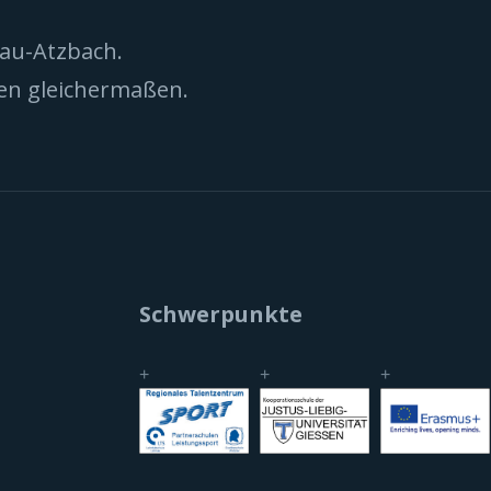
nau-Atzbach.
nen gleichermaßen.
Schwerpunkte
+
+
+