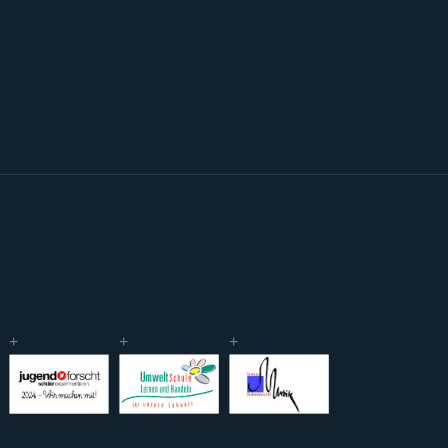
+
+
+