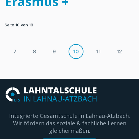
Erasmus +
Seite 10 von 18
7
8
9
10
11
12
Integrierte Gesamtschule in Lahnau-Atzbach.
Wir fördern das soziale & fachliche Lernen
gleichermaßen.