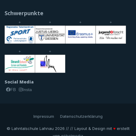
Schwerpunkte
+
+
+
+
+
+
Social Media
FB
Insta
Impressum
Datenschutzerklärung
© Lahntalschule Lahnau 2026 // // Layout & Design mit
♥
erstellt
von
göbelmedia