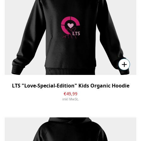
LTS "Love-Special-Edition" Kids Organic Hoodie
€
49
,99
inkl MwSt,
Details