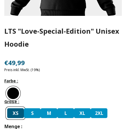
LTS "Love-Special-Edition" Unisex
Hoodie
€
49
,99
Preis inkl. MwSt. (19%)
Farbe
Größe
XS
S
M
L
XL
2XL
Menge