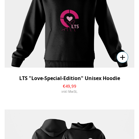
LTS "Love-Special-Edition" Unisex Hoodie
€
49
,99
inkl MwSt,
Details